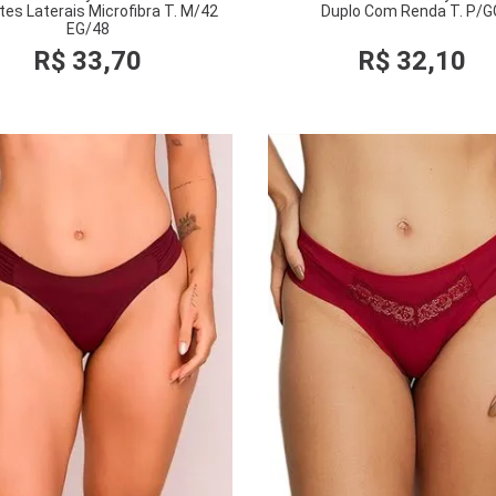
tes Laterais Microfibra T. M/42
Duplo Com Renda T. P/G
EG/48
R$
33
,
70
R$
32
,
10
COMPRAR
COMPRAR