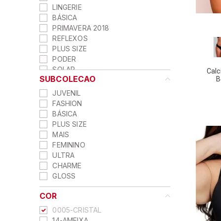
LINGERIE
TANGA ALTA
BÁSICA
COM BOJO REMOVÍVEL
PRIMAVERA 2018
SEM ARO SEM BOJO
REFLEXOS
SUSTENTAÇÃO
PLUS SIZE
PODER
SOLAR
Calc
SUBCOLECAO
B
GLOSS
CRISTAL
JUVENIL
FASHION
FASHION
MELODIA
BÁSICA
MAIS
PLUS SIZE
VIBRAÇÃO
MAIS
GLITER
FEMININO
ULTRAFIRMADORA
ULTRA
CHARME
GLOSS
COR
0005-CRISTAL
14-AMEIXA