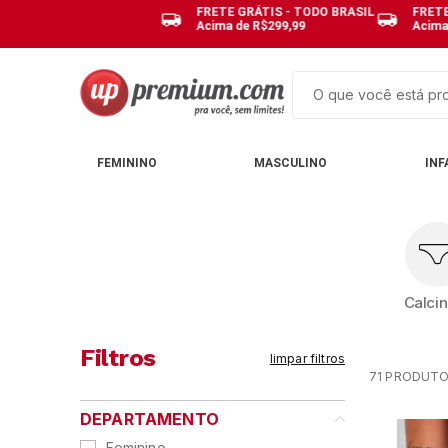
FRETE GRÁTIS - TODO BRASIL
FRETE
Acima de R$299,99
Acima
O que você está pro
TERMOS MAIS BUSCAD
FEMININO
MASCULINO
INF
1
º
cuecas
2
º
calcinhas
3
º
pijamas
4
º
sutias
Calci
5
º
sutiã bojo
6
º
kit
Filtros
limpar filtros
71
PRODUT
7
º
pijama
DEPARTAMENTO
8
º
hering
Feminino