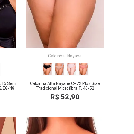
COMPRAR
Calcinha
|
Nayane
1015 Sem
Calcinha Alta Nayane CP72 Plus Size
42 EG/48
Tradicional Microfibra T. 46/52
R$
52
,
90