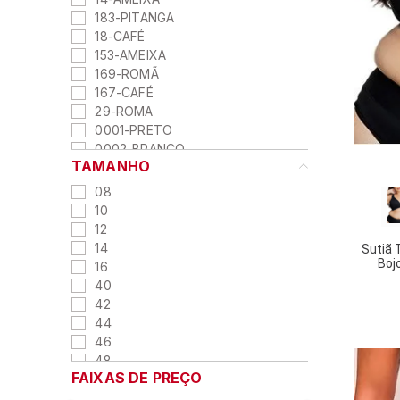
183-PITANGA
18-CAFÉ
153-AMEIXA
169-ROMÃ
167-CAFÉ
29-ROMA
0001-PRETO
0002-BRANCO
TAMANHO
0125-BLUSH
0003-CHOCOLATE
08
140-MALVA
10
12
14
Sutiã 
Boj
16
40
42
44
46
48
FAIXAS DE PREÇO
50
52