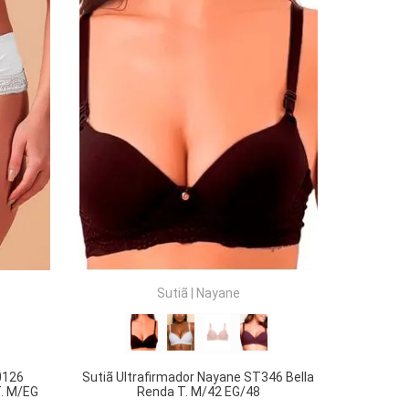
COMPRAR
Sutiã
|
Nayane
0126
Sutiã Ultrafirmador Nayane ST346 Bella
. M/EG
Renda T. M/42 EG/48