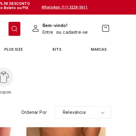
% DE DESCONTO
WhatsApp: (11) 3228-5611
o Boleto ou PIX
Bem-vindo!
Entre
ou
cadastre-se
PLUS SIZE
KITS
MARCAS
oupas
Ordenar Por
Relevância