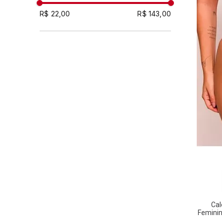
54
R$ 22,00
R$ 143,00
56
P
M
G
P/40
M/42
G/44
GG/46
GG
EG
EG/48
18
58
60
Cal
Feminin