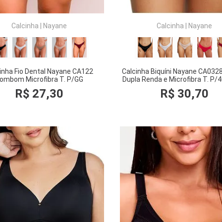
Calcinha
|
Nayane
Calcinha
|
Nayane
inha Fio Dental Nayane CA122
Calcinha Biquíni Nayane CA0328
ombom Microfibra T. P/GG
Dupla Renda e Microfibra T. P/
R$
27
,
30
R$
30
,
70