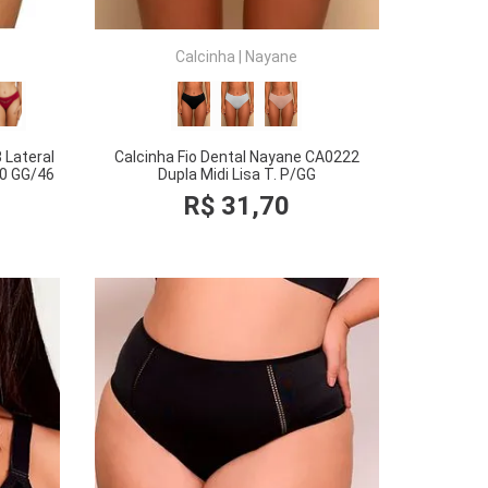
Calcinha
|
Nayane
 Lateral
Calcinha Fio Dental Nayane CA0222
40 GG/46
Dupla Midi Lisa T. P/GG
R$
31
,
70