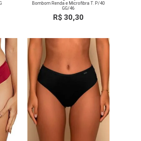
G
Bombom Renda e Microfibra T. P/40
GG/46
R$
30
,
30
COMPRAR