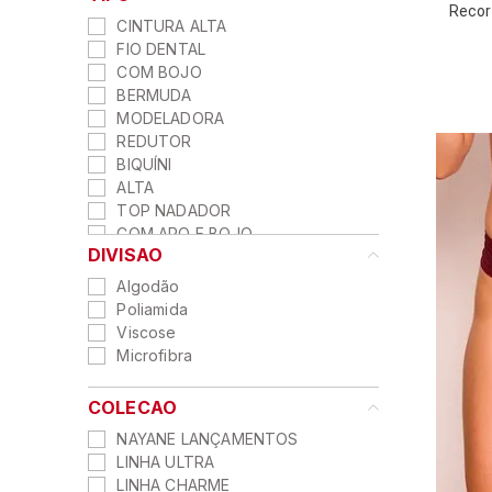
Recor
CINTURA ALTA
FIO DENTAL
COM BOJO
BERMUDA
MODELADORA
REDUTOR
BIQUÍNI
ALTA
TOP NADADOR
COM ARO E BOJO
DIVISAO
SEM ARO S/BOJO
MEIA-TAÇA
Algodão
PUSH UP
Poliamida
CALEÇON
Viscose
TANGA
Microfibra
TOP
COM BOJO E SEM ARO
COLECAO
TOMARA QUE CAIA
NAYANE LANÇAMENTOS
STRAPPY
LINHA ULTRA
COM ARO E SEM BOJO
LINHA CHARME
ULTRA FIRMADOR