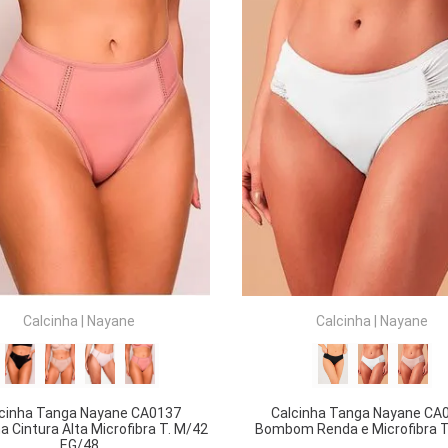
COMPRAR
COMPRAR
Calcinha
|
Nayane
Calcinha
|
Nayane
cinha Tanga Nayane CA0137
Calcinha Tanga Nayane CA
a Cintura Alta Microfibra T. M/42
Bombom Renda e Microfibra T
EG/48