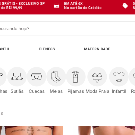
 GRÁTIS - EXCLUSIVO SP
EM ATÉ 6X
5
 de R$199,99
No cartão de Crédito
N
curando hoje?
OS
ANTIL
FITNESS
MATERNIDADE
nhas
Sutiãs
Cuecas
Meias
Pijamas
Moda Praia
Infantil
R
OS