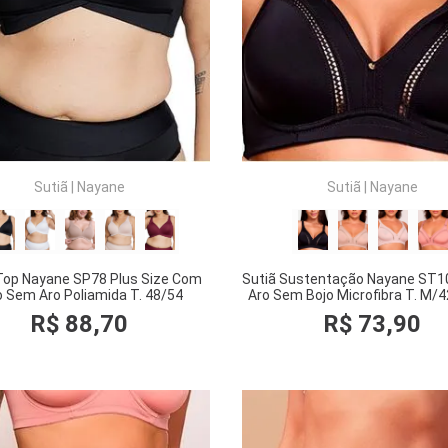
COMPRAR
COMPRAR
Sutiã
|
Nayane
Sutiã
|
Nayane
Top Nayane SP78 Plus Size Com
Sutiã Sustentação Nayane ST
o Sem Aro Poliamida T. 48/54
Aro Sem Bojo Microfibra T. M/
R$
88
,
70
R$
73
,
90