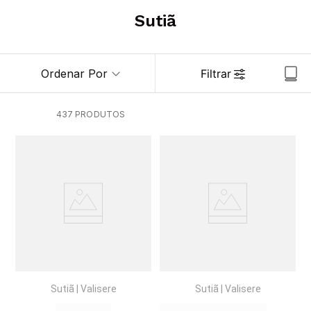
6
º
kit
Sutiã
7
º
pijama
8
º
hering
Ordenar Por
Filtrar
9
º
levi s
10
º
sutia
437
PRODUTOS
Sutiã
|
Valisere
Sutiã
|
Valisere