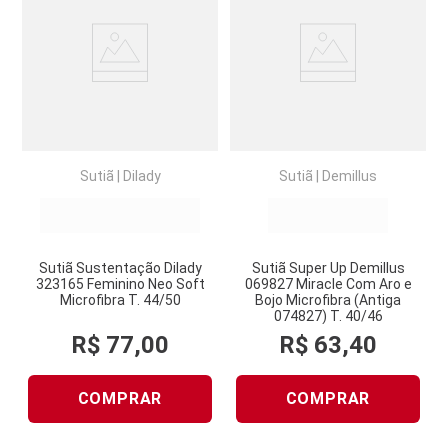
Sutiã
|
Dilady
Sutiã
|
Demillus
Sutiã Sustentação Dilady
Sutiã Super Up Demillus
323165 Feminino Neo Soft
069827 Miracle Com Aro e
Microfibra T. 44/50
Bojo Microfibra (Antiga
074827) T. 40/46
R$
77
,
00
R$
63
,
40
COMPRAR
COMPRAR