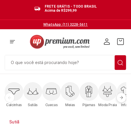
FRETE GRÁTIS - TODO BRASIL
Acima de R$299,99
WhatsApp: (11) 3228-5611
O que você está procurando hoje?
TERMOS MAIS BUSCADOS
1
º
cuecas
2
º
calcinhas
Calcinhas
Sutiãs
Cuecas
Meias
Pijamas
Moda Praia
Infanti
3
º
pijamas
4
º
sutias
Sutiã
5
º
sutiã bojo