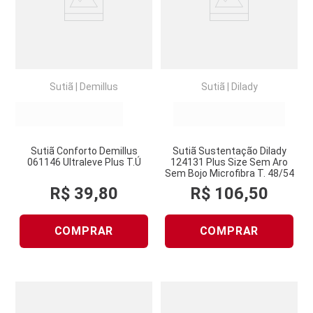
Sutiã
|
Demillus
Sutiã
|
Dilady
Sutiã Conforto Demillus
Sutiã Sustentação Dilady
061146 Ultraleve Plus T.Ú
124131 Plus Size Sem Aro
Sem Bojo Microfibra T. 48/54
R$
39
,
80
R$
106
,
50
COMPRAR
COMPRAR