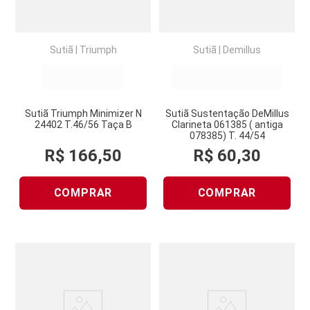
Sutiã
|
Triumph
Sutiã
|
Demillus
Sutiã Triumph Minimizer N
Sutiã Sustentação DeMillus
24402 T.46/56 Taça B
Clarineta 061385 ( antiga
078385) T. 44/54
R$
166
,
50
R$
60
,
30
COMPRAR
COMPRAR