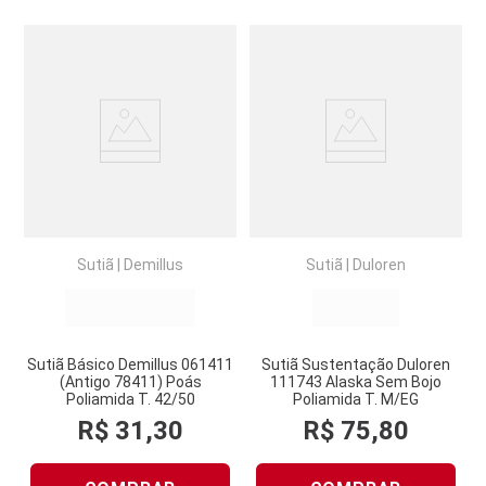
Sutiã
|
Demillus
Sutiã
|
Duloren
Sutiã Básico Demillus 061411
Sutiã Sustentação Duloren
(Antigo 78411) Poás
111743 Alaska Sem Bojo
Poliamida T. 42/50
Poliamida T. M/EG
R$
31
,
30
R$
75
,
80