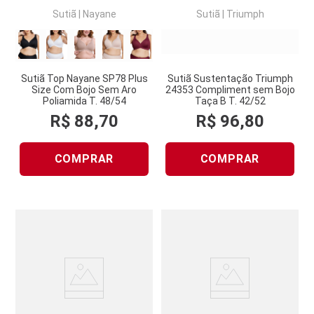
Sutiã
|
Nayane
Sutiã
|
Triumph
Sutiã Top Nayane SP78 Plus
Sutiã Sustentação Triumph
Size Com Bojo Sem Aro
24353 Compliment sem Bojo
Poliamida T. 48/54
Taça B T. 42/52
R$
88
,
70
R$
96
,
80
COMPRAR
COMPRAR