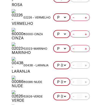
-
+
02226 - VERMELHO
-
+
60000-CINZA
-
+
02023-MARINHO
-
+
00438 - LARANJA
-
+
00086-NUDE
-
+
02626-VERDE