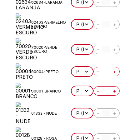
-
+
02634-LARANJA
02403-VERMELHO
-
+
ESCURO
70020-VERDE
-
+
ESCURO
-
+
00004-PRETO
-
+
00001-BRANCO
-
+
01332 - NUDE
-
+
00128 - ROSA