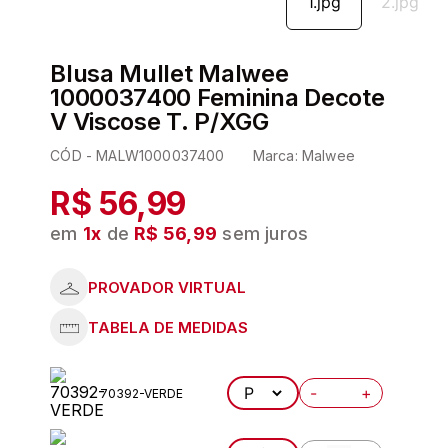
6
º
sutia
7
º
sutiã plus size
Blusa Mullet Malwee
8
º
pijama
1000037400 Feminina Decote
V Viscose T. P/XGG
9
º
demillus
CÓD -
MALW1000037400
Marca:
Malwee
10
º
meia
R$ 56,99
em
1
x
de
R$ 56,99
sem juros
-
+
70392-VERDE