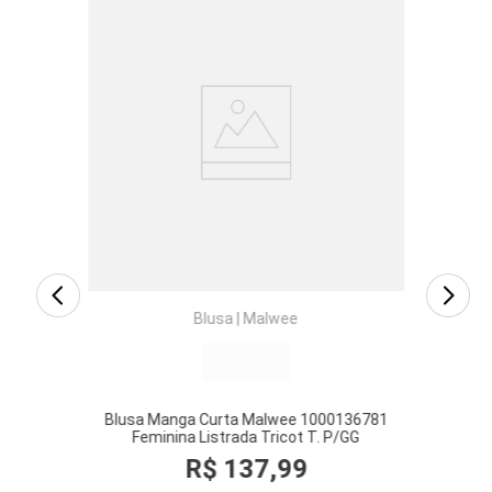
eminina
Suét
P/XXG
Blusa
|
Malwee
Blusa Manga Curta Malwee 1000136781
Feminina Listrada Tricot T. P/GG
R$
137
,
99