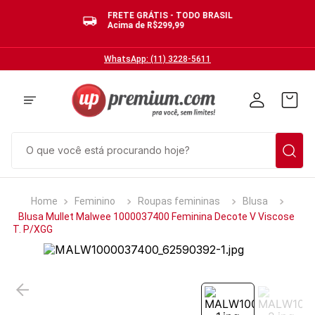
FRETE GRÁTIS - TODO BRASIL
Acima de R$299,99
WhatsApp: (11) 3228-5611
O que você está procurando hoje?
TERMOS MAIS BUSCADOS
Feminino
Roupas femininas
Blusa
1
º
cuecas
Blusa Mullet Malwee 1000037400 Feminina Decote V Viscose
T. P/XGG
2
º
calcinhas
3
º
pijamas
4
º
sutias
5
º
sutiã bojo