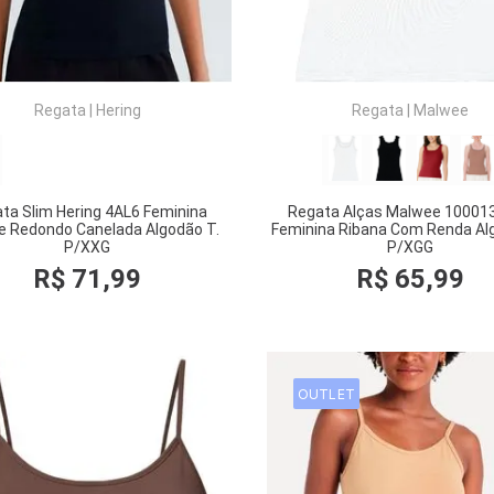
Regata
|
Hering
Regata
|
Malwee
ta Slim Hering 4AL6 Feminina
Regata Alças Malwee 10001
e Redondo Canelada Algodão T.
Feminina Ribana Com Renda Al
P/XXG
P/XGG
R$
71
,
99
R$
65
,
99
OUTLET