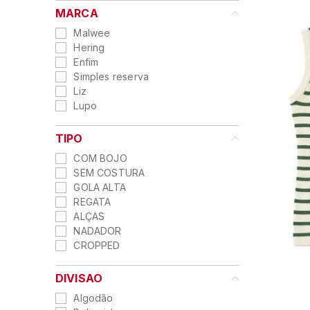
9
º
hering
MARCA
10
º
sutia
Malwee
Hering
Enfim
Simples reserva
Liz
Lupo
TIPO
COM BOJO
SEM COSTURA
GOLA ALTA
REGATA
ALÇAS
NADADOR
CROPPED
DIVISAO
Algodão