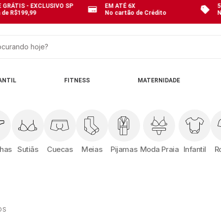
 GRÁTIS - EXCLUSIVO SP
EM ATÉ 6X
5
 de R$199,99
No cartão de Crédito
N
curando hoje?
OS
ANTIL
FITNESS
MATERNIDADE
nhas
Sutiãs
Cuecas
Meias
Pijamas
Moda Praia
Infantil
R
OS