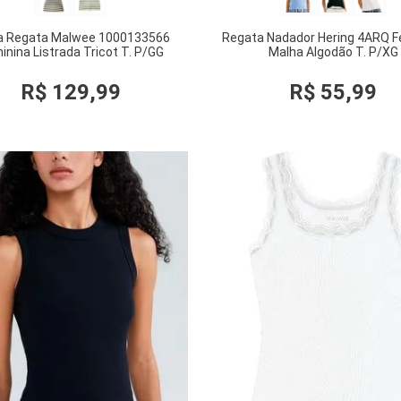
a Regata Malwee 1000133566
Regata Nadador Hering 4ARQ F
inina Listrada Tricot T. P/GG
Malha Algodão T. P/XG
R$
129
,
99
R$
55
,
99
COMPRAR
COMPRAR