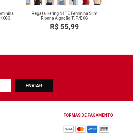
eminina
Regata Hering N1TE Feminina Slim
 P/XGG
Ribana Algodão T. P/EXG
R$
55
,
99
ENVIAR
FORMAS DE PAGAMENTO