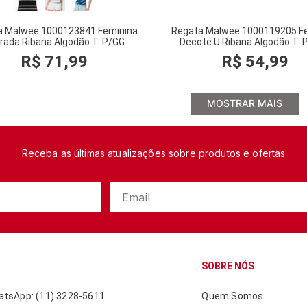
a Malwee 1000123841 Feminina
Regata Malwee 1000119205 F
trada Ribana Algodão T. P/GG
Decote U Ribana Algodão T.
R$
71
,
99
R$
54
,
99
MOSTRAR MAIS
Receba as últimas atualizações sobre produtos e ofertas
SOBRE NÓS
tsApp: (11) 3228-5611
Quem Somos