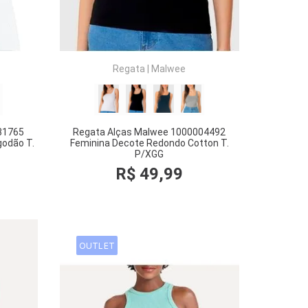
Regata
|
Malwee
31765
Regata Alças Malwee 1000004492
godão T.
Feminina Decote Redondo Cotton T.
P/XGG
R$
49
,
99
OUTLET