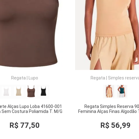
COMPRAR
COMPRAR
Regata
|
Lupo
Regata
|
Simples reserv
ete Alças Lupo Loba 41600-001
Regata Simples Reserva 9
 Sem Costura Poliamida T. M/G
Feminina Alças Finas Algodão 
R$
77
,
50
R$
56
,
99