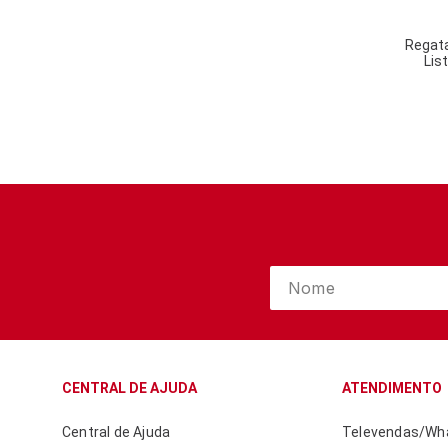
6140- NATURAL PEACH
9990-PRETO
N10-PRETO
Regat
Lis
NOA-BRANCO
0001-BRANCO
055 - ORION
N0A - BRANCO
N10 - PRETO
M2H - MESCLA
381-SUPER BLACK
MD3-MESCLA ESCURO
AX7-AZUL MARINHO
N0A-BRANCO
NMC - BRANCO
593 - ASTRODUST
630-CYBER LIME
NMC-OFF WITHE
00001-BRANCO
00004-PRETO
CENTRAL DE AJUDA
ATENDIMENTO
02023-MARINHO
03984-LARANJA
Central de Ajuda
Televendas/Wha
50000-CINZA MESCLA