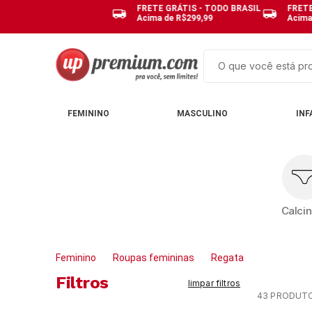
FRETE GRÁTIS - TODO BRASIL
FRETE
Acima de R$299,99
Acima
O que você está pro
TERMOS MAIS BUSCAD
FEMININO
MASCULINO
INF
1
º
cuecas
2
º
calcinhas
3
º
pijamas
4
º
sutias
Calci
5
º
sutiã bojo
6
º
pijama
Feminino
Roupas femininas
Regata
7
º
kit
Filtros
limpar filtros
8
º
demillus
43
PRODUT