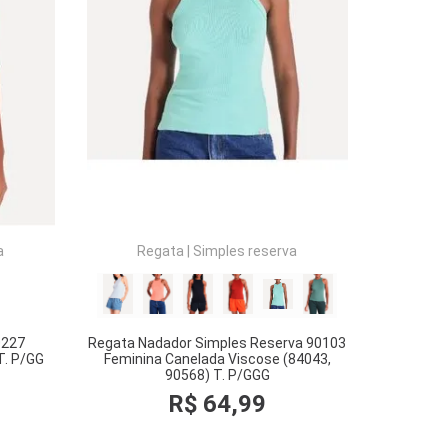
COMPRAR
a
Regata
|
Simples reserva
0227
Regata Nadador Simples Reserva 90103
T. P/GG
Feminina Canelada Viscose (84043,
90568) T. P/GGG
R$
64
,
99