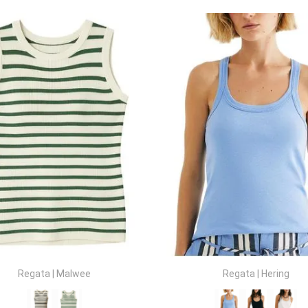
COMPRAR
COMPRAR
Regata
|
Malwee
Regata
|
Hering