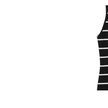
40000-CINZA
2226 - VERMELHO ESCURO
10Y-VERDE
02403-VERMELHO
02403-VERMELHO ESCURO
02376-VERMELHO CLARO
02340-AZUL CLARO
02226-VERMELHO
02221-MARROM CLARO
02146-VERMELHO ESCURO
02143-OFF WHITE
02100-LARANJA CLARO
02091-VINHO
02019-ROSA
01631-AZUL
01448-OFF WHITE
00329-MARROM
00169-MARROM CLARO
00033-VERDE
1110 - BRANCO
009 - BRANCO