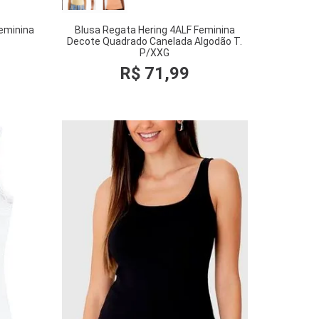
eminina
Blusa Regata Hering 4ALF Feminina
Decote Quadrado Canelada Algodão T.
P/XXG
R$
71
,
99
COMPRAR