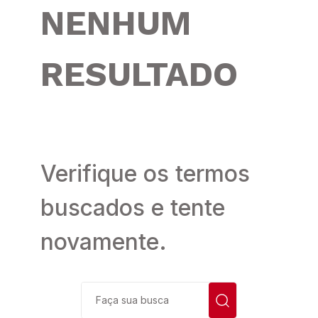
NENHUM
6
º
pijama
7
º
kit
RESULTADO
8
º
demillus
9
º
hering
10
º
sutia
Verifique os termos
buscados e tente
novamente.
Faça sua busca