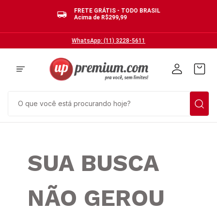
FRETE GRÁTIS - TODO BRASIL
Acima de R$299,99
WhatsApp: (11) 3228-5611
O que você está procurando hoje?
TERMOS MAIS BUSCADOS
1
º
cuecas
SUA BUSCA
2
º
calcinhas
3
º
pijamas
NÃO GEROU
4
º
sutias
5
º
sutiã bojo