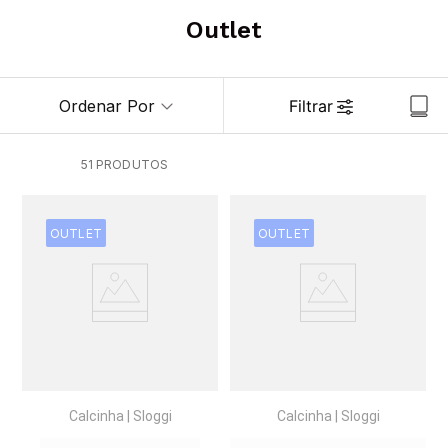
6
º
pijama
Outlet
7
º
demillus
8
º
hering
Ordenar Por
Filtrar
9
º
kit
10
º
pijama longo feminino
51
PRODUTOS
OUTLET
OUTLET
Calcinha
|
Sloggi
Calcinha
|
Sloggi