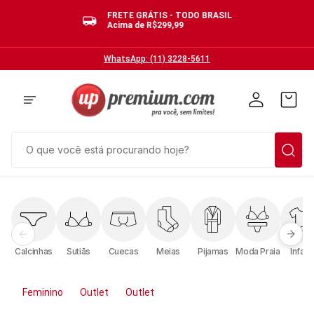
FRETE GRÁTIS - TODO BRASIL
Acima de R$299,99
WhatsApp: (11) 3228-5611
O que você está procurando hoje?
TERMOS MAIS BUSCADOS
1
º
cuecas
2
º
calcinhas
Calcinhas
Sutiãs
Cuecas
Meias
Pijamas
Moda Praia
Infanti
3
º
pijamas
4
º
sutias
Feminino
Outlet
Outlet
5
º
sutiã bojo