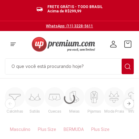
FRETE GRÁTIS - TODO BRASIL
Acima de R$299,99
WhatsApp: (11) 3228-5611
O que você está procurando hoje?
TERMOS MAIS BUSCADOS
1
º
cuecas
2
º
calcinhas
Calcinhas
Sutiãs
Cuecas
Meias
Pijamas
Moda Praia
Infanti
3
º
pijamas
4
º
sutias
Masculino
Plus Size
BERMUDA
Plus Size
5
º
sutiã bojo