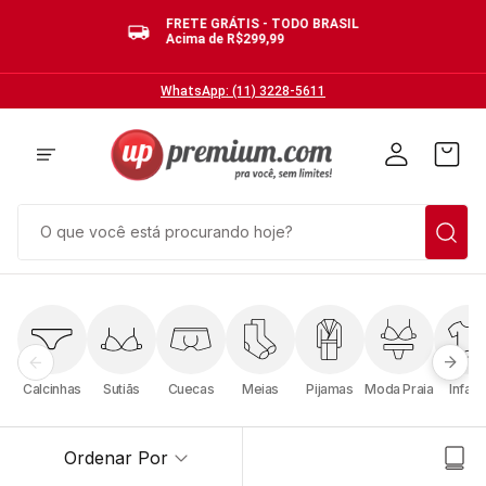
FRETE GRÁTIS - TODO BRASIL
Acima de R$299,99
WhatsApp: (11) 3228-5611
O que você está procurando hoje?
TERMOS MAIS BUSCADOS
1
º
cuecas
2
º
calcinhas
Calcinhas
Sutiãs
Cuecas
Meias
Pijamas
Moda Praia
Infanti
3
º
pijamas
4
º
sutias
Ordenar Por
5
º
sutiã bojo