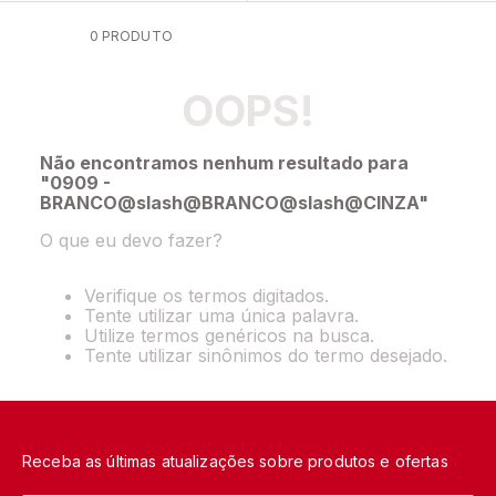
6
º
pijama
0
PRODUTO
7
º
demillus
OOPS!
8
º
hering
9
º
sutia bojo aro
Não encontramos nenhum resultado para
10
º
kit
"
0909 -
BRANCO@slash@BRANCO@slash@CINZA
"
O que eu devo fazer?
Verifique os termos digitados.
Tente utilizar uma única palavra.
Utilize termos genéricos na busca.
Tente utilizar sinônimos do termo desejado.
Receba as últimas atualizações sobre produtos e ofertas