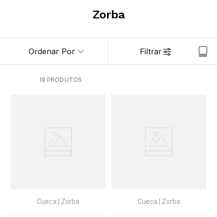
6
º
pijama
Zorba
7
º
kit
8
º
demillus
Ordenar Por
Filtrar
9
º
hering
10
º
sutia
19
PRODUTOS
Cueca
|
Zorba
Cueca
|
Zorba