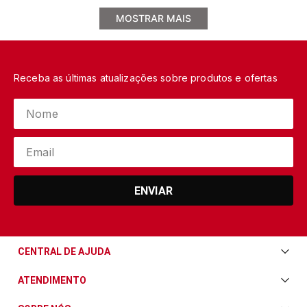
MOSTRAR MAIS
Receba as últimas atualizações sobre produtos e ofertas
ENVIAR
CENTRAL DE AJUDA
Central de Ajuda
ATENDIMENTO
Envio e Entrega
Televendas/WhatsApp: (11) 3228-5611