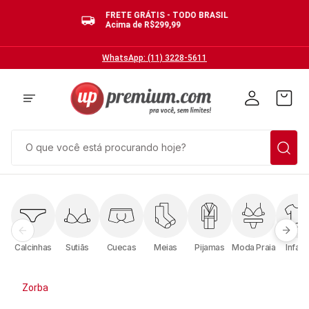
FRETE GRÁTIS - TODO BRASIL
Acima de R$299,99
WhatsApp: (11) 3228-5611
O que você está procurando hoje?
TERMOS MAIS BUSCADOS
1
º
cuecas
2
º
calcinhas
Calcinhas
Sutiãs
Cuecas
Meias
Pijamas
Moda Praia
Infanti
3
º
pijamas
4
º
sutias
Zorba
5
º
sutiã bojo