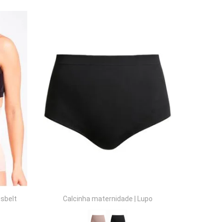
COMPRAR
sbelt
Calcinha maternidade
|
Lupo