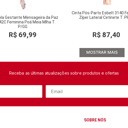
Cinta Pós-Parto Esbelt 3140 F
la Gestante Mensageira da Paz
Zíper Lateral Cetinete T. 
2C Feminina Poá Meia Mlha T.
P/GG
R$
69
,
99
R$
87
,
40
MOSTRAR MAIS
Receba as últimas atualizações sobre produtos e ofertas
SOBRE NÓS