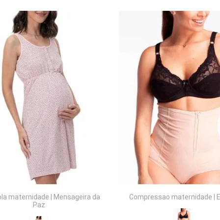
COMPRAR
COMPRAR
la maternidade
|
Mensageira da
Compressao maternidade
|
E
Paz