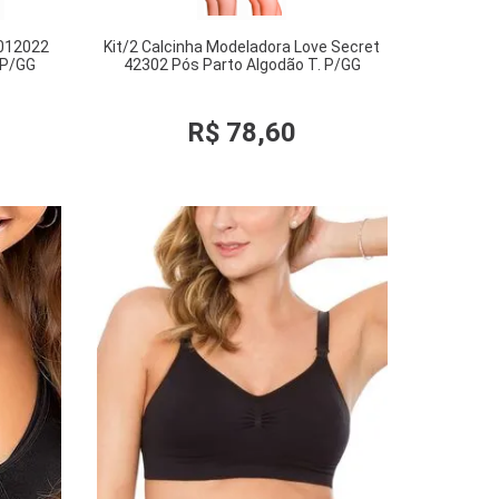
8012022
Kit/2 Calcinha Modeladora Love Secret
 P/GG
42302 Pós Parto Algodão T. P/GG
R$
78
,
60
COMPRAR