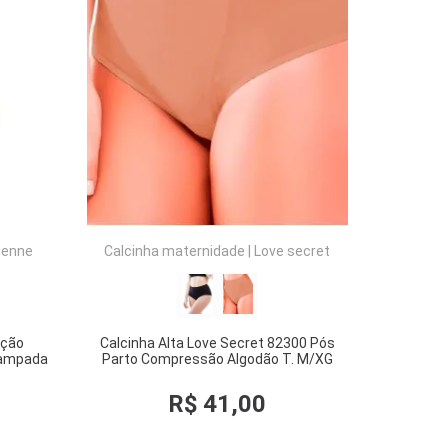
COMPRAR
ienne
Calcinha maternidade
|
Love secret
ação
Calcinha Alta Love Secret 82300 Pós
tampada
Parto Compressão Algodão T. M/XG
R$
41
,
00