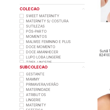
COLECAO
SWEET MATERNITY
MATERNITY S/ COSTURA
SUTILEZAS
PÓS-PARTO
MOMENTOS
MALWEE FEMININO E PLUS
DOCE MOMENTO
Sutiã
DOCE AMANHECER
824103
LUPO LOBA LINGERIE
TRIFIL LINGERIE
SUBCOLECAO
LUPO LOBA MEIA-CALÇA
CONTROL
GESTANTE
MATERNITY
MAMMY
KITS LOVE
PRIMAVERA/VERÃO
MAMMY MODAL
MATERNIDADE
MAMMY BASICS
ATRIBUTOS
LINGERIE
MATERNITY