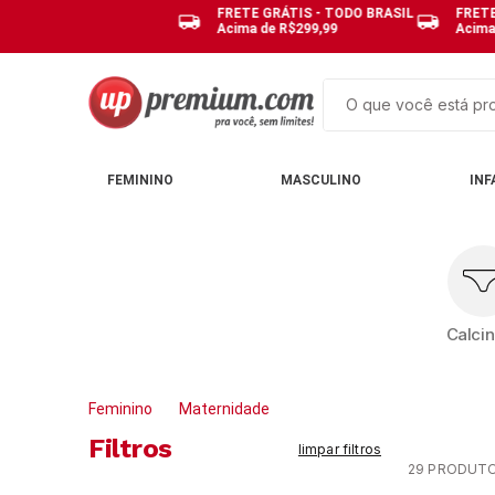
FRETE GRÁTIS - TODO BRASIL
FRETE
Acima de R$299,99
Acima
O que você está pro
TERMOS MAIS BUSCAD
FEMININO
MASCULINO
INF
1
º
cuecas
2
º
calcinhas
3
º
pijamas
4
º
sutias
Calci
5
º
sutiã bojo
6
º
pijama
Feminino
Maternidade
7
º
kit
Filtros
limpar filtros
8
º
demillus
29
PRODUT