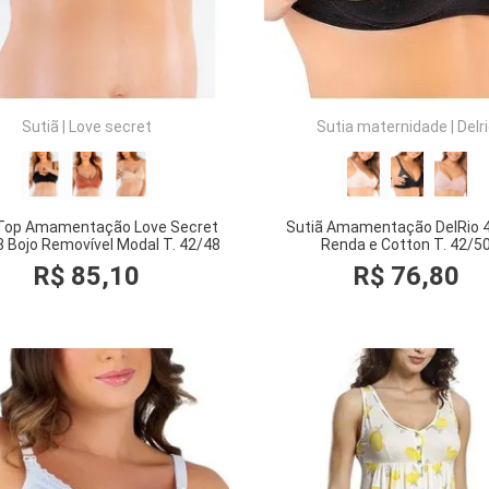
Sutiã
|
Love secret
Sutia maternidade
|
Delr
 Top Amamentação Love Secret
Sutiã Amamentação DelRio 
 Bojo Removível Modal T. 42/48
Renda e Cotton T. 42/5
R$
85
,
10
R$
76
,
80