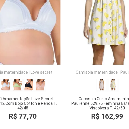
COMPRAR
COMPRAR
ia maternidade
|
Love secret
Camisola maternidade
|
Paul
iã Amamentação Love Secret
Camisola Curta Amament
12 Com Bojo Cotton e Renda T.
Paulienne 529.75 Feminina Es
42/48
Viscolycra T. 42/50
R$
77
,
70
R$
162
,
99