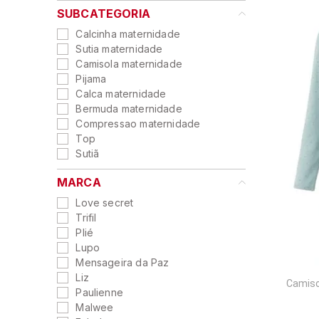
9
º
hering
SUBCATEGORIA
10
º
sutia
Calcinha maternidade
Sutia maternidade
Camisola maternidade
Pijama
Calca maternidade
Bermuda maternidade
Compressao maternidade
Top
Sutiã
MARCA
Love secret
Trifil
Plié
Lupo
Mensageira da Paz
Liz
Camiso
Paulienne
Malwee