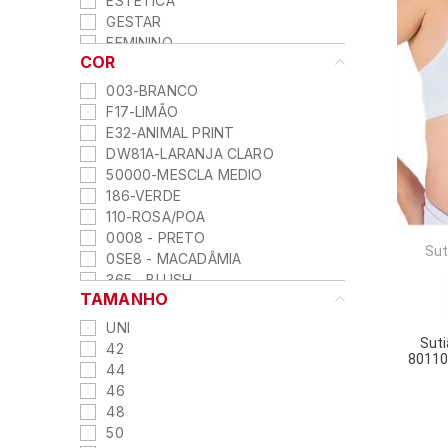
ESTETICA
GESTAR
FEMININO
COR
CLÁSSICA GESTANTE
LEGGING SEAMLESS
003-BRANCO
F17-LIMÃO
E32-ANIMAL PRINT
DW81A-LARANJA CLARO
50000-MESCLA MEDIO
186-VERDE
110-ROSA/POA
0008 - PRETO
Sut
0SE8 - MACADÂMIA
365 - BLUSH
TAMANHO
6006 - NUDE
35-PRETO
UNI
9990-PRETO
Sut
42
80110
0008-PRETO
44
470- PRETO/CHOCOLATE
46
474 - NUDE/ROSA BLUSH
48
477 - ROSA BLUSH/PRETO
50
0012-PRETO