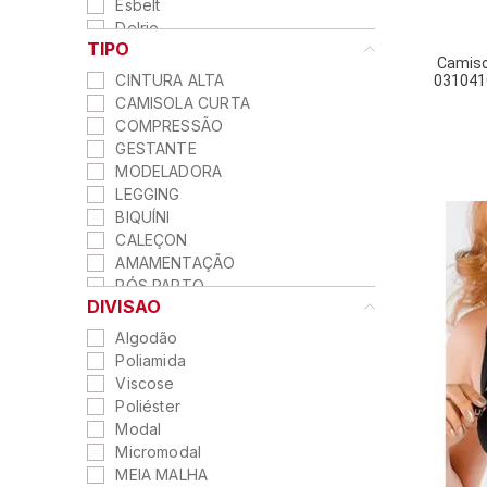
Esbelt
Delrio
TIPO
Camiso
CINTURA ALTA
031041
CAMISOLA CURTA
COMPRESSÃO
GESTANTE
MODELADORA
LEGGING
BIQUÍNI
CALEÇON
AMAMENTAÇÃO
PÓS PARTO
DIVISAO
CALCINHA
Algodão
Poliamida
Viscose
Poliéster
Modal
Micromodal
MEIA MALHA