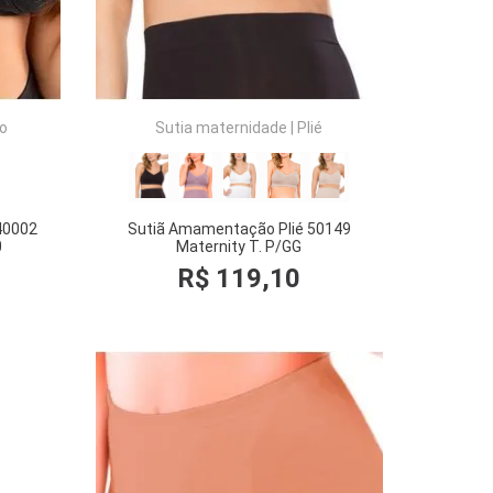
io
Sutia maternidade
|
Plié
40002
Sutiã Amamentação Plié 50149
0
Maternity T. P/GG
R$
119
,
10