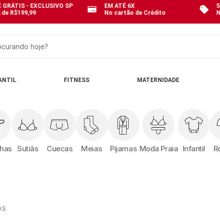
 GRÁTIS - EXCLUSIVO SP
EM ATÉ 6X
5
 de R$199,99
No cartão de Crédito
N
curando hoje?
OS
ANTIL
FITNESS
MATERNIDADE
nhas
Sutiãs
Cuecas
Meias
Pijamas
Moda Praia
Infantil
R
OS