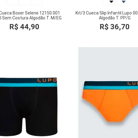
 Cueca Boxer Selene 12150.001
Kit/3 Cueca Slip Infantil Lupo 
il Sem Costura Algodão T. M/EG
Algodão T. PP/G
R$
44
,
90
R$
36
,
70
COMPRAR
COMPRAR