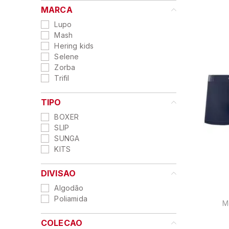
9
º
kit
MARCA
10
º
pijama longo fem
Lupo
Mash
Hering kids
Selene
Zorba
Trifil
TIPO
BOXER
SLIP
SUNGA
KITS
DIVISAO
Algodão
Poliamida
M
COLECAO