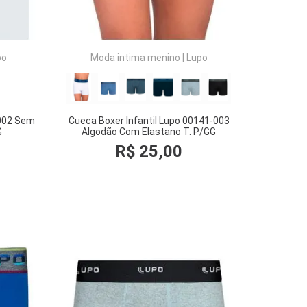
po
Moda intima menino
|
Lupo
-002 Sem
Cueca Boxer Infantil Lupo 00141-003
G
Algodão Com Elastano T. P/GG
R$
25
,
00