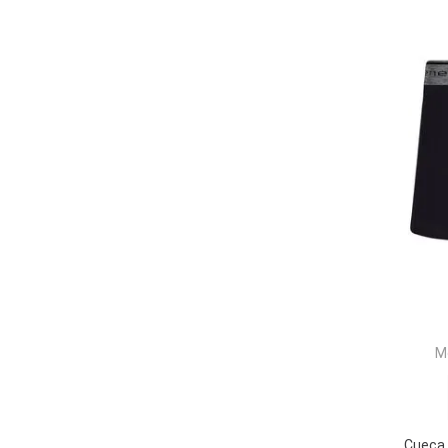
0236 - CINZA
8230-CINZA
882 - BORDÔ
551-PRETO
AZ20-AZUL JEANS
N0A-BRANCO
9980-PRETO
583 - CINZA
646-ROYAL
PT00-BRANCO/PRETO
AZ20-AZUL JEANS/MARINHO
0980 - BRANCO/MARINHO
T630-CINZA MESCLA
0901-SORTIDA
M
Cueca 