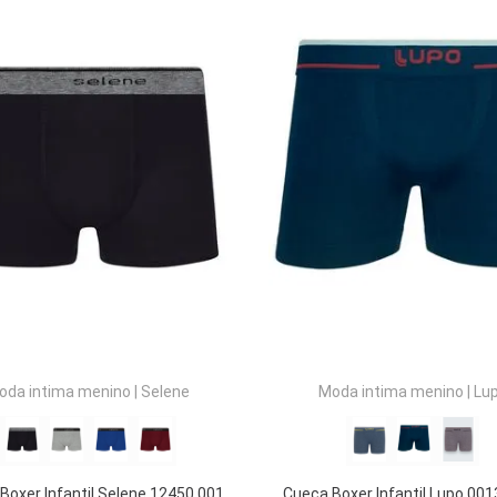
COMPRAR
COMPRAR
oda intima menino
|
Selene
Moda intima menino
|
Lu
Boxer Infantil Selene 12450.001
Cueca Boxer Infantil Lupo 00