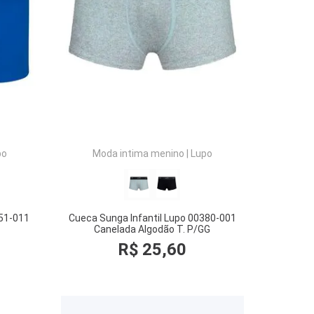
COMPRAR
po
Moda intima menino
|
Lupo
151-011
Cueca Sunga Infantil Lupo 00380-001
Canelada Algodão T. P/GG
R$
25
,
60