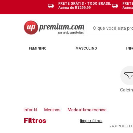
FRETE GRÁTIS - TODO BRASIL
FRETE
Acima de R$299,99
Acima
O que você está pro
TERMOS MAIS BUSCAD
FEMININO
MASCULINO
INF
1
º
cuecas
2
º
calcinhas
3
º
pijamas
4
º
sutias
Calci
5
º
sutiã bojo
6
º
pijama
Infantil
Meninos
Moda intima menino
7
º
demillus
Filtros
limpar filtros
8
º
hering
24
PRODUT