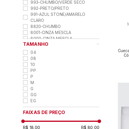
993-CHUMBO/VERDE SECO
992-PRETO/PRETO
991-AZUL STONE/AMARELO
CLARO
8820-CHUMBO
8001-CINZA MESCLA
8000-CINZA MESCLA
TAMANHO
3712-PONKAN
2H-AZUL/AMARELO
Cueca
04
Có
2781-ROYAL
08
1X54-NAVY
10
1J-PRETO/AZUL
PP
1H-MARINHO/VERDE
P
1F-MARINHO/BRANCO/AZUL
M
1110-BRANCO
G
0770-AZUL
GG
9980 - PRETO
EG
2920 - AZUL NAUTICO
1110 - BRANCO
FAIXAS DE PREÇO
2800 - MARINHO
2560 - AZUL
R$ 18,00
R$ 80,00