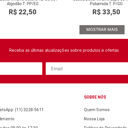
Algodão T. PP/EG
Poliamida T. P/GG
R$
22
,
50
R$
33
,
50
MOSTRAR MAIS
Receba as últimas atualizações sobre produtos e ofertas
SOBRE NÓS
tsApp: (11) 3228-5611
Quem Somos
dimento:
Nossa Loja