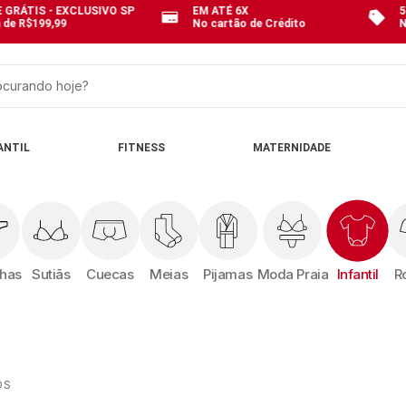
 GRÁTIS - EXCLUSIVO SP
EM ATÉ 6X
5
 de R$199,99
No cartão de Crédito
N
curando hoje?
OS
ANTIL
FITNESS
MATERNIDADE
nhas
Sutiãs
Cuecas
Meias
Pijamas
Moda Praia
Infantil
R
OS