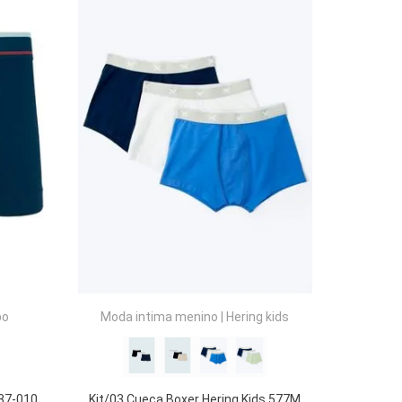
COMPRAR
po
Moda intima menino
|
Hering kids
137-010
Kit/03 Cueca Boxer Hering Kids 577M