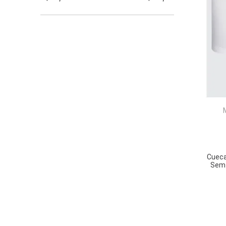
0900 - AZUL/AZUL/MARINHO
0990 - BRANCO/AZUL/AZUL
2390 - AZUL JEANS
2370 - AZUL
AZ08 - AZUL MARINHO
8020-CINZA
015-PRETO
1120-BRANCO
8820-CHUMBO MESCLA
9990-PRETO
NOA-BRANCO
0008-PRETO
001 - BRANCO
BR00-BRANCO
2800-MARINHO
Cueca
041 - MESCLA CLARO
Sem 
95- VERMELHO
50 - AMARELO
PT00-PRETO
CZ06 - MESCLA ESCURO
CZ05-CINZA
550-PRETO