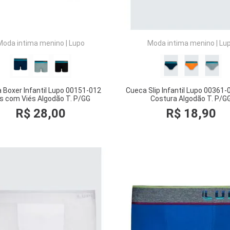
Moda intima menino
|
Lupo
Moda intima menino
|
Lu
 Boxer Infantil Lupo 00151-012
Cueca Slip Infantil Lupo 00361
s com Viés Algodão T. P/GG
Costura Algodão T. P/G
R$
28
,
00
R$
18
,
90