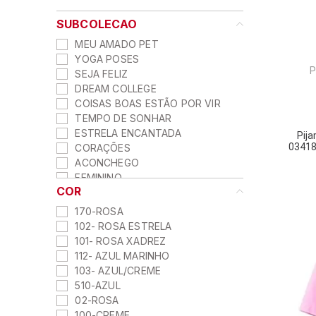
SUBCOLECAO
MEU AMADO PET
YOGA POSES
P
SEJA FELIZ
DREAM COLLEGE
COISAS BOAS ESTÃO POR VIR
TEMPO DE SONHAR
ESTRELA ENCANTADA
Pij
03418
CORAÇÕES
ACONCHEGO
FEMININO
COR
MASCULINO
MENINAS
170-ROSA
MENINOS
102- ROSA ESTRELA
SONHAR ALTO
101- ROSA XADREZ
SONHANDO ACORDADA
112- AZUL MARINHO
103- AZUL/CREME
510-AZUL
02-ROSA
100-CREME