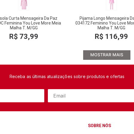
sola Curta Mensageira Da Paz
Pijama Longo Mensageira D
C Feminina You Love More Meia
034172 Feminino You Love Mo
Malha T. M/GG
Malha T. M/GG
R$
73
,
99
R$
116
,
99
MOSTRAR MAIS
Receba as últimas atualizações sobre produtos e ofertas
SOBRE NÓS