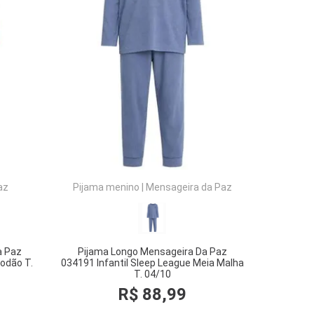
COMPRAR
az
Pijama menino
|
Mensageira da Paz
a Paz
Pijama Longo Mensageira Da Paz
godão T.
034191 Infantil Sleep League Meia Malha
T. 04/10
R$
88
,
99