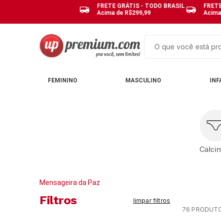
FRETE GRÁTIS - TODO BRASIL
FRETE
Acima de R$299,99
Acima
O que você está pro
TERMOS MAIS BUSCAD
FEMININO
MASCULINO
INF
1
º
cuecas
2
º
calcinhas
3
º
pijamas
4
º
sutias
Calci
5
º
sutiã bojo
6
º
pijama
Mensageira da Paz
7
º
kit
Filtros
limpar filtros
8
º
demillus
76
PRODUT