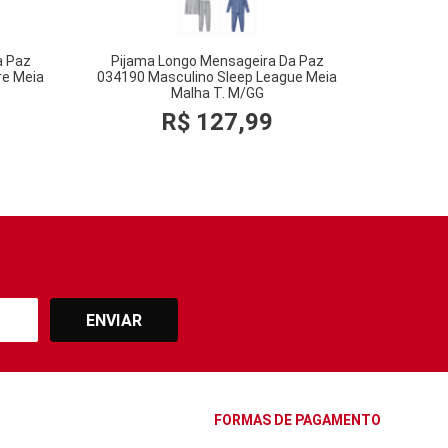
a Paz
Pijama Longo Mensageira Da Paz
re Meia
034190 Masculino Sleep League Meia
Malha T. M/GG
R$
127
,
99
ENVIAR
FORMAS DE PAGAMENTO