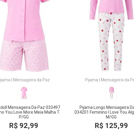
COMPRAR
COMPRAR
ijama
|
Mensageira da Paz
Pijama
|
Mensageira da P
doll Mensageira Da Paz 033497
Pijama Longo Mensageira D
no You Love More Meia Malha T.
034201 Feminino I Love You Al
P/GG
M/GG
R$
92
,
99
R$
125
,
99