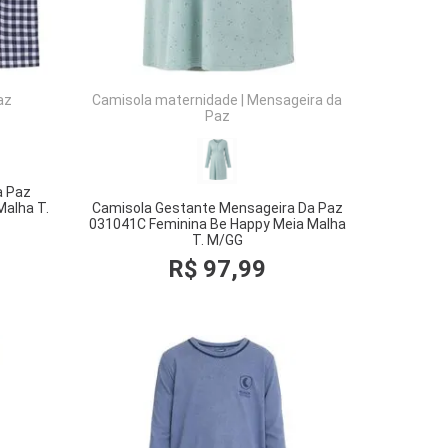
az
Camisola maternidade
|
Mensageira da
Paz
a Paz
Malha T.
Camisola Gestante Mensageira Da Paz
031041C Feminina Be Happy Meia Malha
T. M/GG
R$
97
,
99