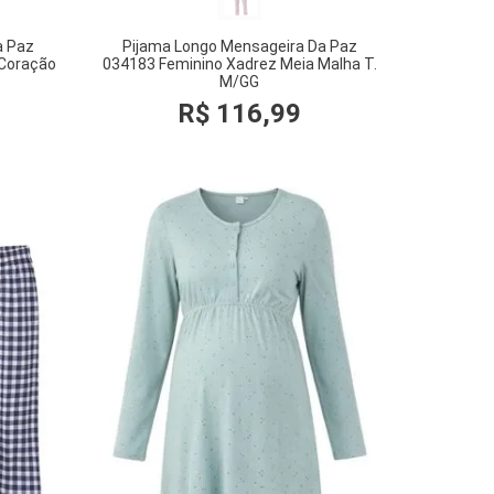
a Paz
Pijama Longo Mensageira Da Paz
 Coração
034183 Feminino Xadrez Meia Malha T.
M/GG
R$
116
,
99
COMPRAR