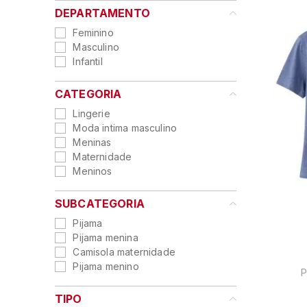
9
º
hering
DEPARTAMENTO
10
º
sutia
Feminino
Masculino
Infantil
CATEGORIA
Lingerie
Moda intima masculino
Meninas
Maternidade
Meninos
SUBCATEGORIA
Pijama
Pijama menina
Camisola maternidade
Pijama menino
P
TIPO