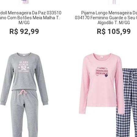
doll Mensageira Da Paz 033510
Pijama Longo Mensageira D
ino Com Botões Meia Malha T.
034170 Feminino Guarde o Seu
M/GG
Algodão T. M/GG
R$
92
,
99
R$
105
,
99
COMPRAR
COMPRAR