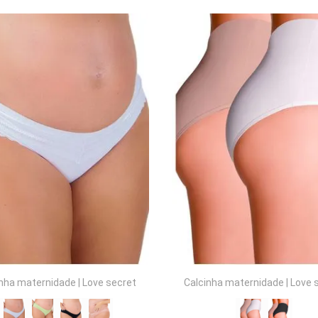
COMPRAR
COMPRAR
inha maternidade
|
Love secret
Calcinha maternidade
|
Love 