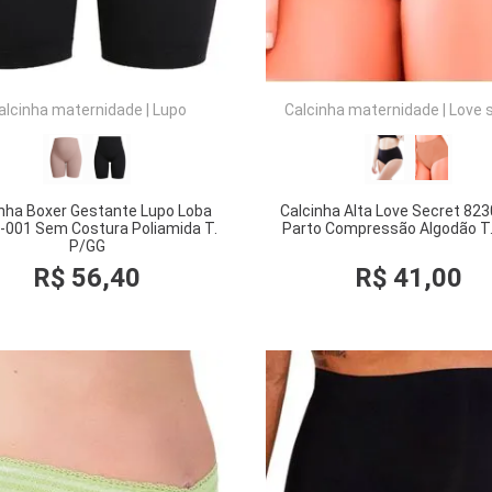
alcinha maternidade
|
Lupo
Calcinha maternidade
|
Love 
inha Boxer Gestante Lupo Loba
Calcinha Alta Love Secret 82
-001 Sem Costura Poliamida T.
Parto Compressão Algodão T
P/GG
R$
56
,
40
R$
41
,
00