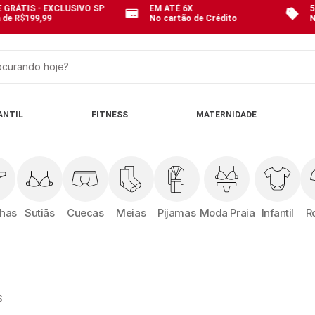
 GRÁTIS - EXCLUSIVO SP
EM ATÉ 6X
5
 de R$199,99
No cartão de Crédito
N
curando hoje?
OS
ANTIL
FITNESS
MATERNIDADE
nhas
Sutiãs
Cuecas
Meias
Pijamas
Moda Praia
Infantil
R
S