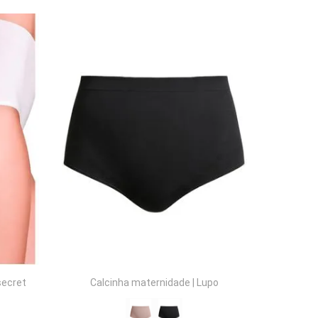
COMPRAR
secret
Calcinha maternidade
|
Lupo