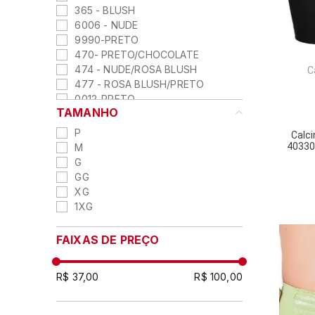
365 - BLUSH
6006 - NUDE
9990-PRETO
470- PRETO/CHOCOLATE
474 - NUDE/ROSA BLUSH
C
477 - ROSA BLUSH/PRETO
0012-PRETO
TAMANHO
0102-CHOCOLATE
330 - BRANCO/CHOCOLATE
P
Calc
331 - PRETO/CHOCOLATE
40330
M
381-SUPER BLACK
G
012-PRETO
GG
008-PISTACHE
XG
1XG
FAIXAS DE PREÇO
R$ 37,00
R$ 100,00