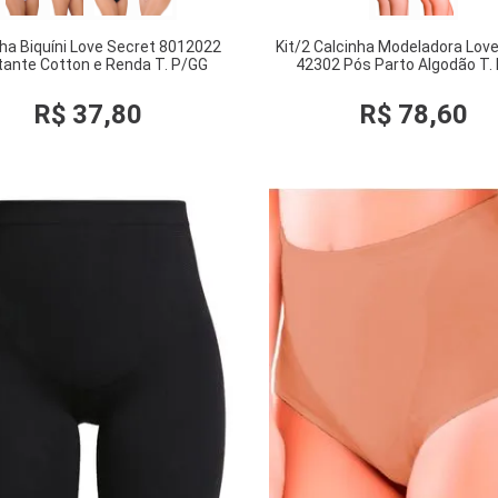
ha Biquíni Love Secret 8012022
Kit/2 Calcinha Modeladora Lov
ante Cotton e Renda T. P/GG
42302 Pós Parto Algodão T.
R$
37
,
80
R$
78
,
60
COMPRAR
COMPRAR