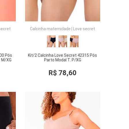
secret
Calcinha maternidade
|
Love secret
300 Pós
Kit/2 Calcinha Love Secret 42315 Pós
. M/XG
Parto Modal T. P/XG
R$
78
,
60