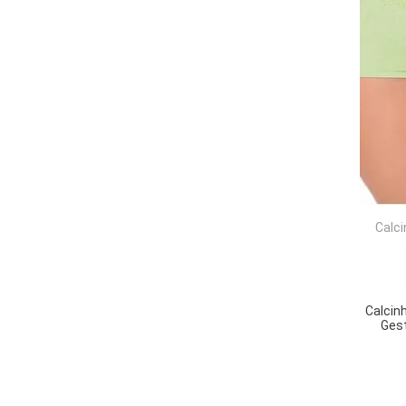
Calc
Calcin
Gest