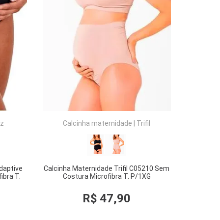
COMPRAR
iz
Calcinha maternidade
|
Trifil
daptive
Calcinha Maternidade Trifil C05210 Sem
ibra T.
Costura Microfibra T. P/1XG
R$
47
,
90