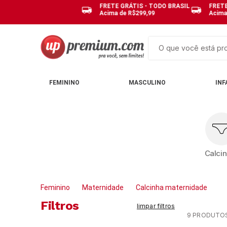
FRETE GRÁTIS - TODO BRASIL
FRETE
Acima de R$299,99
Acima
O que você está pro
TERMOS MAIS BUSCAD
FEMININO
MASCULINO
INF
1
º
cuecas
2
º
calcinhas
3
º
pijamas
4
º
sutias
Calci
5
º
sutiã bojo
6
º
kit
Feminino
Maternidade
Calcinha maternidade
7
º
pijama
Filtros
limpar filtros
8
º
hering
9
PRODUTO