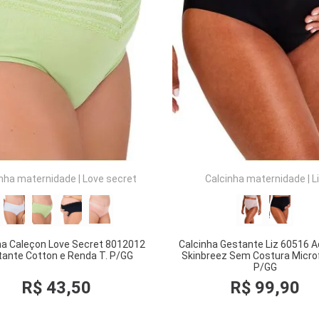
COMPRAR
COMPRAR
inha maternidade
|
Love secret
Calcinha maternidade
|
L
ha Caleçon Love Secret 8012012
Calcinha Gestante Liz 60516 A
ante Cotton e Renda T. P/GG
Skinbreez Sem Costura Microf
P/GG
R$
43
,
50
R$
99
,
90