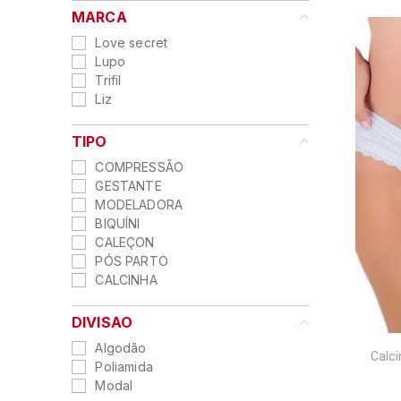
9
º
sutia
MARCA
10
º
demillus
Love secret
Lupo
Trifil
Liz
TIPO
COMPRESSÃO
GESTANTE
MODELADORA
BIQUÍNI
CALEÇON
PÓS PARTO
CALCINHA
DIVISAO
Algodão
Calc
Poliamida
Modal