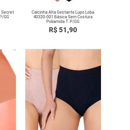
e Secret
Calcinha Alta Gestante Lupo Loba
 P/GG
40320-001 Básica Sem Costura
Poliamida T. P/GG
R$
51
,
90
COMPRAR