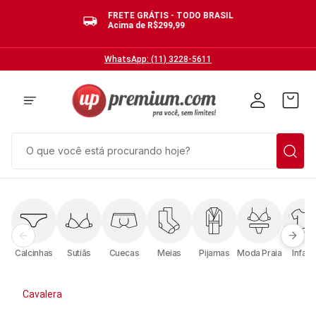
FRETE GRÁTIS - TODO BRASIL
Acima de R$299,99
WhatsApp: (11) 3228-5611
O que você está procurando hoje?
TERMOS MAIS BUSCADOS
1
º
cuecas
2
º
calcinhas
Calcinhas
Sutiãs
Cuecas
Meias
Pijamas
Moda Praia
Infanti
3
º
pijamas
4
º
sutias
Cavalera
5
º
sutiã bojo