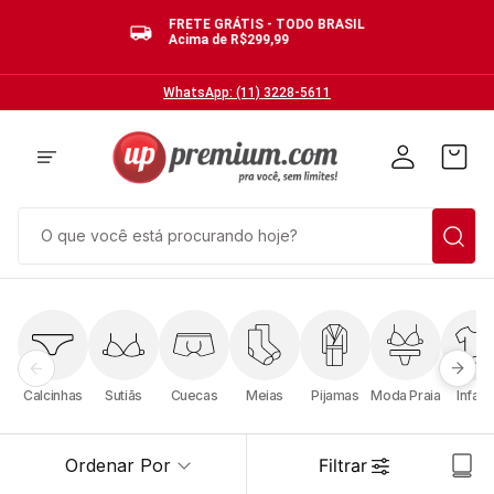
FRETE GRÁTIS - TODO BRASIL
Acima de R$299,99
WhatsApp: (11) 3228-5611
O que você está procurando hoje?
TERMOS MAIS BUSCADOS
1
º
cuecas
2
º
calcinhas
Calcinhas
Sutiãs
Cuecas
Meias
Pijamas
Moda Praia
Infanti
3
º
pijamas
4
º
sutias
Ordenar Por
Filtrar
5
º
sutiã bojo