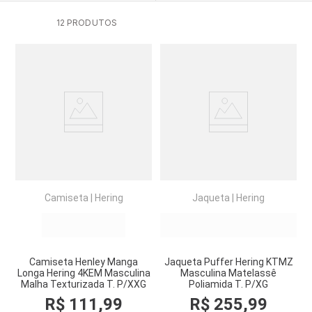
6
º
kit
12
PRODUTOS
7
º
pijama
8
º
hering
9
º
sutia
10
º
demillus
Camiseta
|
Hering
Jaqueta
|
Hering
Camiseta Henley Manga
Jaqueta Puffer Hering KTMZ
Longa Hering 4KEM Masculina
Masculina Matelassê
Malha Texturizada T. P/XXG
Poliamida T. P/XG
R$
111
,
99
R$
255
,
99