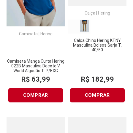
Calça
|
Hering
Camiseta
|
Hering
Calça Chino Hering KTNY
Masculina Bolsos Sarja T.
40/50
Camiseta Manga Curta Hering
022B Masculina Decote V
World Algodão T. P/EXG
R$
63
,
99
R$
182
,
99
COMPRAR
COMPRAR