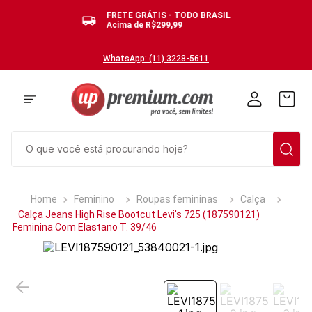
FRETE GRÁTIS - TODO BRASIL
Acima de R$299,99
WhatsApp: (11) 3228-5611
O que você está procurando hoje?
TERMOS MAIS BUSCADOS
Feminino
Roupas femininas
Calça
1
º
cuecas
Calça Jeans High Rise Bootcut Levi's 725 (187590121)
Feminina Com Elastano T. 39/46
2
º
calcinhas
3
º
pijamas
4
º
sutias
5
º
sutiã bojo