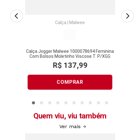
Calça
|
Malwee
6303
Calça Jogger Malwee 1000078694 Feminina
Calça W
 T. P/XGG
Com Bolsos Moletinho Viscose T. P/XGG
R$
137
,
99
COMPRAR
Quem viu, viu também
Ver mais