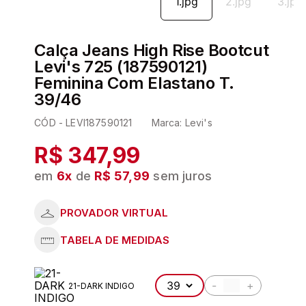
6
º
kit
7
º
pijama
Calça Jeans High Rise Bootcut
8
º
hering
Levi's 725 (187590121)
Feminina Com Elastano T.
9
º
sutia
39/46
10
º
demillus
CÓD -
LEVI187590121
Marca:
Levi's
R$ 347,99
em
6
x
de
R$ 57,99
sem juros
-
+
21-DARK INDIGO