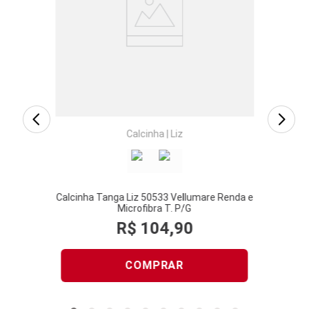
Calcinha
|
Plié
Calcinha Alta Plié 50375 Feminina Sem
Costura Microfibra T. P/GG
R$
63
,
50
COMPRAR
Quem viu, viu também
Ver mais