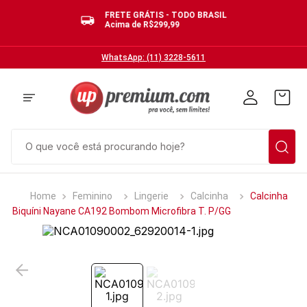
FRETE GRÁTIS - TODO BRASIL
Acima de R$299,99
WhatsApp: (11) 3228-5611
O que você está procurando hoje?
TERMOS MAIS BUSCADOS
Feminino
Lingerie
Calcinha
Calcinha
1
º
cuecas
Biquíni Nayane CA192 Bombom Microfibra T. P/GG
2
º
calcinhas
3
º
pijamas
4
º
sutias
5
º
sutiã bojo