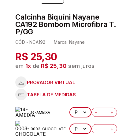
6
º
kit
Calcinha Biquíni Nayane
7
º
pijama
CA192 Bombom Microfibra T.
8
º
hering
P/GG
9
º
sutia
CÓD -
NCA192
Marca:
Nayane
10
º
demillus
R$ 25,30
em
1
x
de
R$ 25,30
sem juros
-
+
14-AMEIXA
-
+
0003-CHOCOLATE