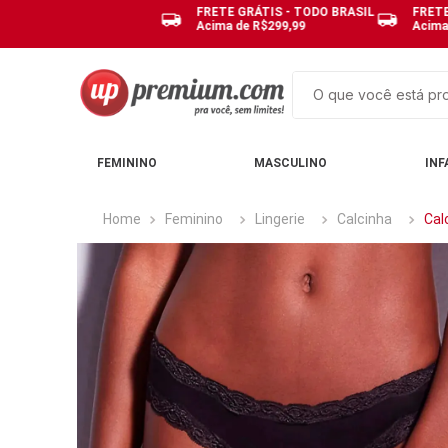
FRETE GRÁTIS - TODO BRASIL
FRETE
Acima de R$299,99
Acima
O que você está pro
TERMOS MAIS BUSCAD
FEMININO
MASCULINO
INF
1
º
cuecas
2
º
calcinhas
Feminino
Lingerie
Calcinha
Cal
3
º
pijamas
4
º
sutias
5
º
sutiã bojo
6
º
pijama
7
º
kit
8
º
demillus