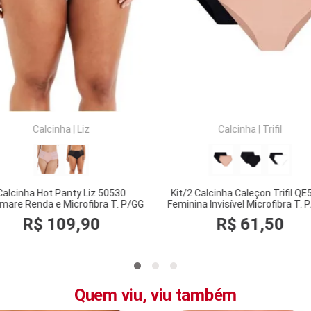
COMPRAR
COMPRAR
Calcinha
|
Liz
Calcinha
|
Trifil
Calcinha Hot Panty Liz 50530
Kit/2 Calcinha Caleçon Trifil Q
umare Renda e Microfibra T. P/GG
Feminina Invisível Microfibra T. 
R$
109
,
90
R$
61
,
50
Quem viu, viu também