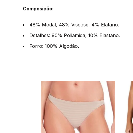
Composição:
48% Modal, 48% Viscose, 4% Elatano.
Detalhes: 90% Poliamida, 10% Elastano.
Forro: 100% Algodão.
Duloren
 Duloren 139206
liamida T. M/EG