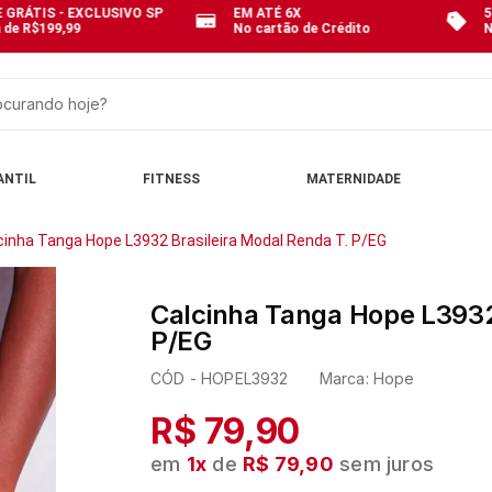
 GRÁTIS - EXCLUSIVO SP
EM ATÉ 6X
5
 de R$199,99
No cartão de Crédito
N
curando hoje?
OS
ANTIL
FITNESS
MATERNIDADE
cinha Tanga Hope L3932 Brasileira Modal Renda T. P/EG
Calcinha Tanga Hope L3932
P/EG
CÓD -
HOPEL3932
Marca:
Hope
R$ 79,90
em
1
x
de
R$ 79,90
sem juros