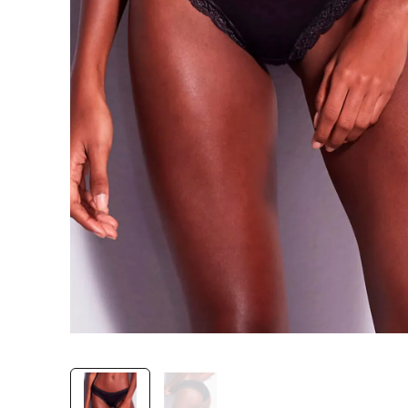
9
º
hering
10
º
sutia