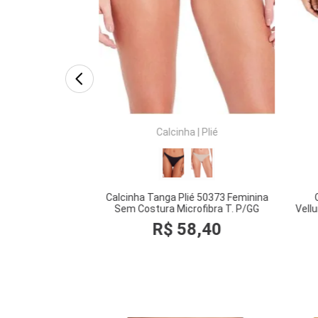
RAR
COMPRAR
Calcinha
|
Plié
Calcinha Tanga Plié 50373 Feminina
Sem Costura Microfibra T. P/GG
Vell
7
,
80
R$
58
,
40