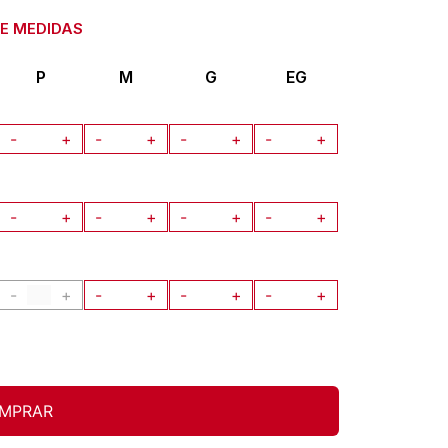
P
M
G
EG
-
+
-
+
-
+
-
+
-
+
-
+
-
+
-
+
-
+
-
+
-
+
-
+
MPRAR