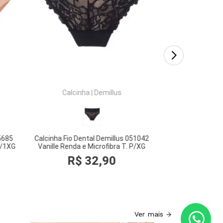
COMPRAR
CO
Calcinha
|
Demillus
E5685
Calcinha Fio Dental Demillus 051042
P/1XG
Vanille Renda e Microfibra T. P/XG
R$
32
,
90
R$
Ver mais