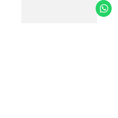
Camisa
|
Levi's
 Bordada
Camisa Jeans Manga Longa Levi's
LB0050151 Masculina Authentic Button
Down Algodão T. M/G
R$
339
,
99
COMPRAR