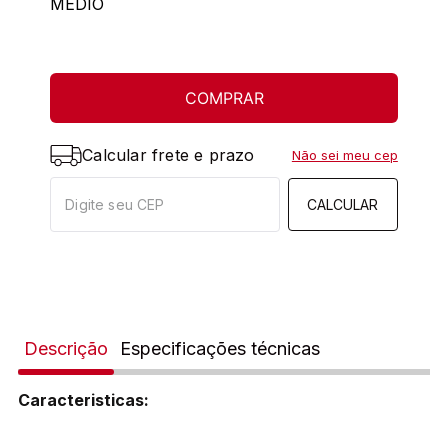
COMPRAR
Calcular frete e prazo
Não sei meu cep
CALCULAR
Descrição
Especificações técnicas
Caracteristicas: