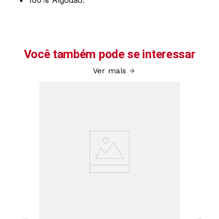
100% Algodão.
Você também pode se interessar
Ver mais
inino
Pijama 
Feminino