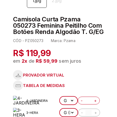
6
º
pijama
7
º
demillus
Camisola Curta Pzama
8
º
hering
050273 Feminina Peitilho Com
Botões Renda Algodão T. G/EG
9
º
kit
CÓD -
PZ050273
Marca:
Pzama
10
º
pijama longo feminino
R$ 119,99
em
2
x
de
R$ 59,99
sem juros
-
+
4-JARDINEIRA
-
+
3-HERA