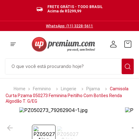
FRETE GRÁTIS - TODO BRASIL
Acima de R$299,99
WhatsApp: (11) 3228-5611
O que você está procurando hoje?
TERMOS MAIS BUSCADOS
Feminino
Lingerie
Pijama
Camisola
1
º
cuecas
Curta Pzama 050273 Feminina Peitilho Com Botões Renda
Algodão T. G/EG
2
º
calcinhas
3
º
pijamas
4
º
sutias
5
º
sutiã bojo