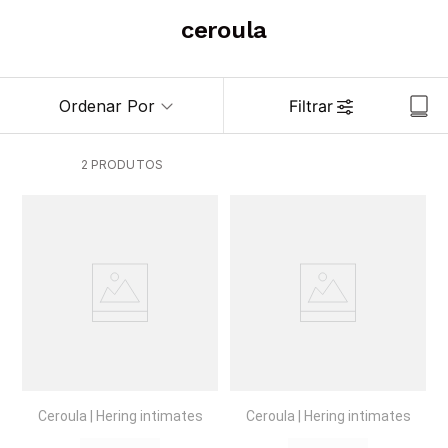
6
º
kit
ceroula
7
º
pijama
8
º
hering
Ordenar Por
Filtrar
9
º
sutia
10
º
demillus
2
PRODUTOS
Ceroula
|
Hering intimates
Ceroula
|
Hering intimates