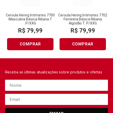
Ceroula Hering Intimates 7700
Ceroula Hering Intimates 7702
Masculina Básica Ribana T
Feminina Básica Ribana
.P/XXG
Algodão T. P/XXG
R$
79
,
99
R$
79
,
99
COMPRAR
COMPRAR
Receba as últimas atualizações sobre produtos e ofertas