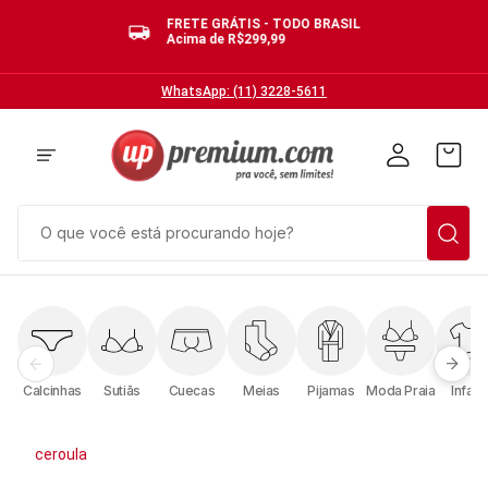
FRETE GRÁTIS - TODO BRASIL
Acima de R$299,99
WhatsApp: (11) 3228-5611
O que você está procurando hoje?
TERMOS MAIS BUSCADOS
1
º
cuecas
2
º
calcinhas
Calcinhas
Sutiãs
Cuecas
Meias
Pijamas
Moda Praia
Infanti
3
º
pijamas
4
º
sutias
ceroula
5
º
sutiã bojo