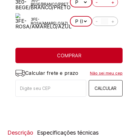
3E0-
-
+
BEGE/BRANCO/PRETO
3FE-
-
+
ROSA/AMARELO/AZUL
COMPRAR
Calcular frete e prazo
Não sei meu cep
CALCULAR
Descrição
Especificações técnicas