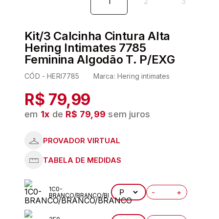
6
º
kit
7
º
pijama
Kit/3 Calcinha Cintura Alta
8
º
hering
Hering Intimates 7785
Feminina Algodão T. P/EXG
9
º
levi s
CÓD -
HERI7785
Marca:
Hering intimates
10
º
sutia
R$ 79,99
em
1
x
de
R$ 79,99
sem juros
1C0-
-
+
BRANCO/BRANCO/BRANCO