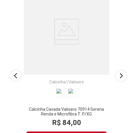
ewear
Calci
/GG
Calcinha
|
Valisere
Calcinha Cavada Valisere 70914 Serena
Renda e Microfibra T. P/XG
R$
84
,
00