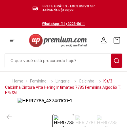
BRASIL
FRETE GRÁTIS - EXCLUSIVO SP
Acima de R$199,99
WhatsApp: (11) 3228-5611
O que você está procurando hoje?
TERMOS MAIS BUSCADOS
Feminino
Lingerie
Calcinha
Kit/3
1
º
cuecas
Calcinha Cintura Alta Hering Intimates 7785 Feminina Algodão T.
P/EXG
2
º
calcinhas
3
º
pijamas
4
º
sutias
5
º
sutiã bojo