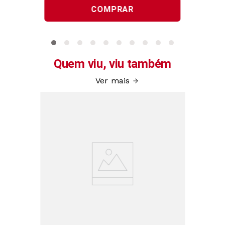
COMPRAR
Quem viu, viu também
Ver mais
icrofibra
Cal
Skinbre