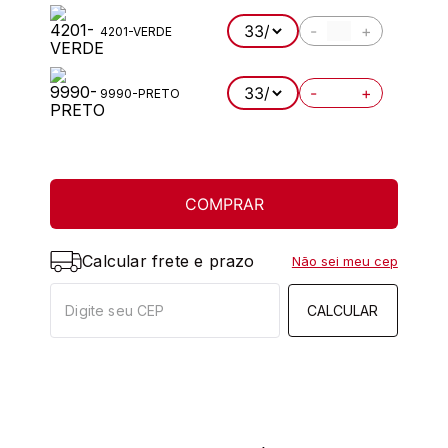
-
+
4201-VERDE
-
+
9990-PRETO
COMPRAR
Calcular frete e prazo
Não sei meu cep
CALCULAR