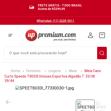
FRETE GRÁTIS - TODO BRASIL
Acima de R$299,99
WhatsApp: (11) 3228-5611
O que você está procurando hoje?
TERMOS MAIS BUSCADOS
Feminino
Lingerie
Meia
Meia Cano
1
º
cuecas
Curto Speedo T8033I Unissex Esportiva Algodão T. 33/38
39/44
2
º
calcinhas
3
º
pijamas
4
º
sutias
5
º
sutiã bojo