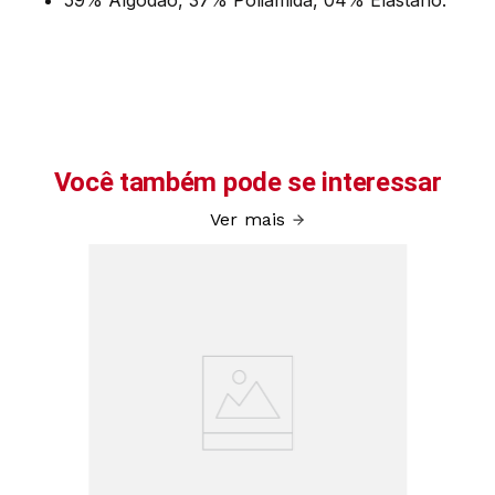
59% Algodão, 37% Poliamida, 04% Elastano.
Você também pode se interessar
Ver mais
0.001
Meia 
9
Uniss