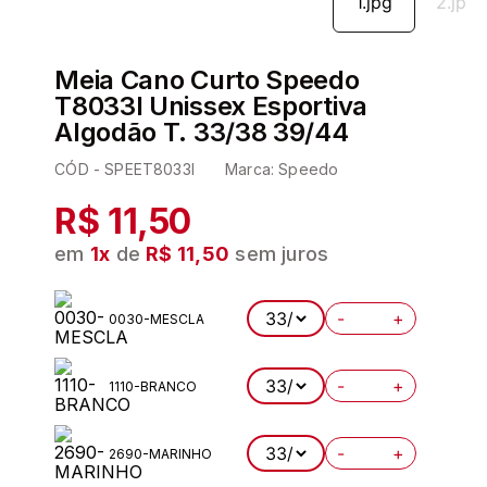
6
º
pijama
7
º
demillus
Meia Cano Curto Speedo
8
º
hering
T8033I Unissex Esportiva
Algodão T. 33/38 39/44
9
º
kit
CÓD -
SPEET8033I
Marca:
Speedo
10
º
pijama longo feminino
R$ 11,50
em
1
x
de
R$ 11,50
sem juros
-
+
0030-MESCLA
-
+
1110-BRANCO
-
+
2690-MARINHO