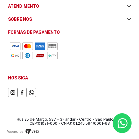
Central de Ajuda
ATENDIMENTO
Envio e Entrega
Televendas/WhatsApp: (11) 3228-5611
SOBRE NÓS
Trocas e Devoluções
Horário de atendimento:
Quem Somos
Fale Conosco
FORMAS DE PAGAMENTO
Segunda a Sexta das 08:00 às 17:30
Nossa Loja
Compra Segura
Sábado das 08:00 às 15:00
Política de Privacidade
NOS SIGA
Rua 25 de Março, 537 - 3º andar - Centro - São Paulo/SP -
CEP:01021-000 - CNPJ: 01.245.594/0001-63
Powered by