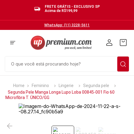
BRASIL
FRETE GRÁTIS - EXCLUSIVO SP
Acima de R$199,99
WhatsApp: (11) 3228-5611
O que você está procurando hoje?
TERMOS MAIS BUSCADOS
Feminino
Lingerie
Segunda pele
1
º
cuecas
Segunda Pele Manga Longa Lupo Loba 00845-001 Fio 60
Microfibra T. ÚNICO/GG
2
º
calcinhas
3
º
pijamas
4
º
sutias
5
º
sutiã bojo