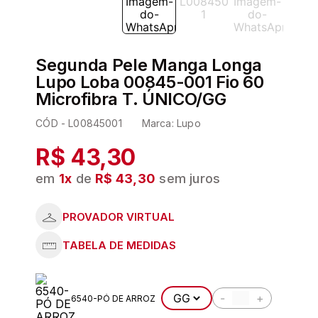
6
º
sutia
7
º
sutiã plus size
Segunda Pele Manga Longa
8
º
pijama
Lupo Loba 00845-001 Fio 60
9
º
demillus
Microfibra T. ÚNICO/GG
10
º
meia
CÓD -
L00845001
Marca:
Lupo
R$ 43,30
em
1
x
de
R$ 43,30
sem juros
-
+
6540-PÓ DE ARROZ