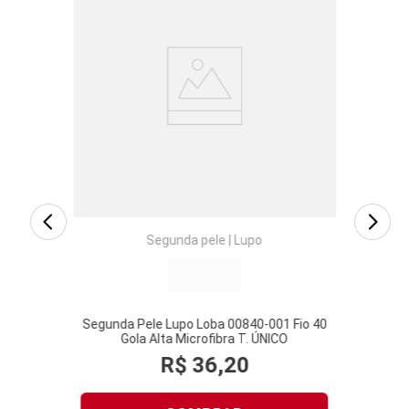
 Loba
Segun
NICO/GG
P
Segunda pele
|
Lupo
Segunda Pele Lupo Loba 00840-001 Fio 40
Gola Alta Microfibra T. ÚNICO
R$
36
,
20