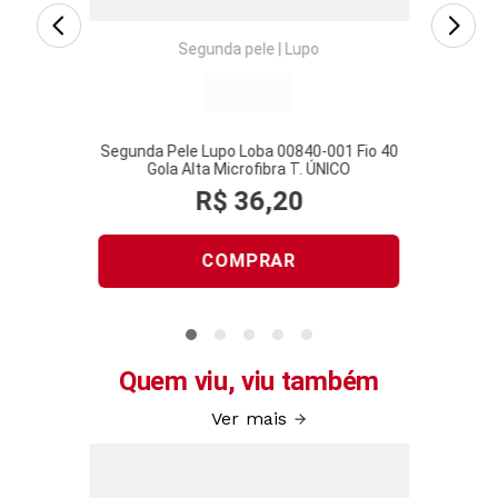
Segunda pele
|
Lupo
 Loba
Segunda Pele Lupo Loba 00840-001 Fio 40
Segun
NICO/GG
Gola Alta Microfibra T. ÚNICO
P
R$
36
,
20
COMPRAR
Quem viu, viu também
Ver mais