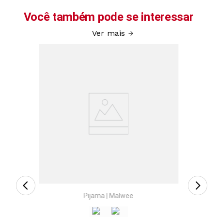
Você também pode se interessar
Ver mais
inino
Cami
femin
Pijama
|
Malwee