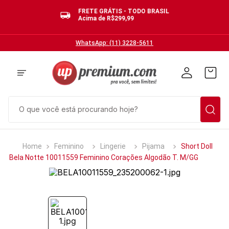
FRETE GRÁTIS - TODO BRASIL
Acima de R$299,99
WhatsApp: (11) 3228-5611
O que você está procurando hoje?
TERMOS MAIS BUSCADOS
Feminino
Lingerie
Pijama
Short Doll
1
º
cuecas
Bela Notte 10011559 Feminino Corações Algodão T. M/GG
2
º
calcinhas
3
º
pijamas
4
º
sutias
5
º
sutiã bojo