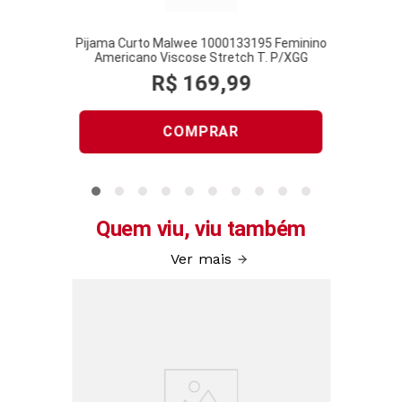
Pijama Curto Malwee 1000133195 Feminino
Americano Viscose Stretch T. P/XGG
R$
169
,
99
COMPRAR
Quem viu, viu também
Ver mais
eminino
Pijam