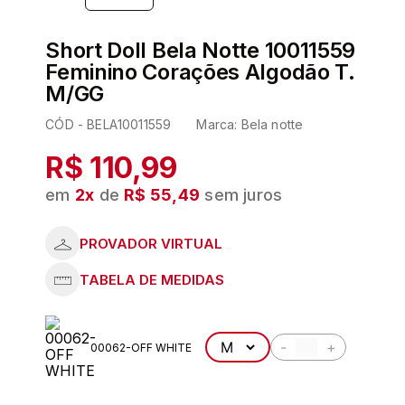
6
º
kit
Short Doll Bela Notte 10011559
7
º
pijama
Feminino Corações Algodão T.
8
º
hering
M/GG
9
º
levi s
CÓD -
BELA10011559
Marca:
Bela notte
10
º
sutia
R$ 110,99
em
2
x
de
R$ 55,49
sem juros
-
+
00062-OFF WHITE