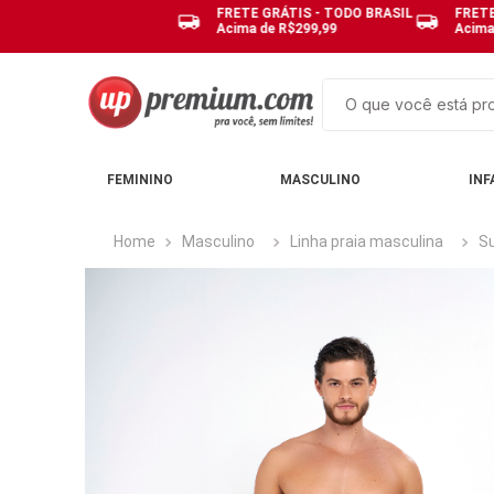
FRETE GRÁTIS - TODO BRASIL
FRETE
Acima de R$299,99
Acima
O que você está pro
TERMOS MAIS BUSCAD
FEMININO
MASCULINO
INF
1
º
cuecas
2
º
calcinhas
Masculino
Linha praia masculina
S
3
º
pijamas
4
º
sutias
5
º
sutiã bojo
6
º
pijama
7
º
kit
8
º
demillus