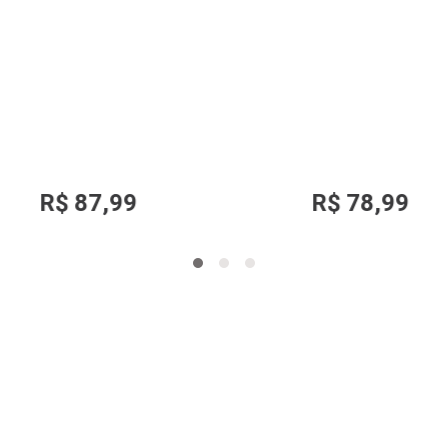
Sunga
|
Mash
Sunga
|
Mash
a Boxer Mash 300.128 Masculina
Sunga Mash 303.74 Masculi
stras FPS 50 Poliéster T. P/GG
Estampada FPS 50 Poliéster T.
R$
87
,
99
R$
78
,
99