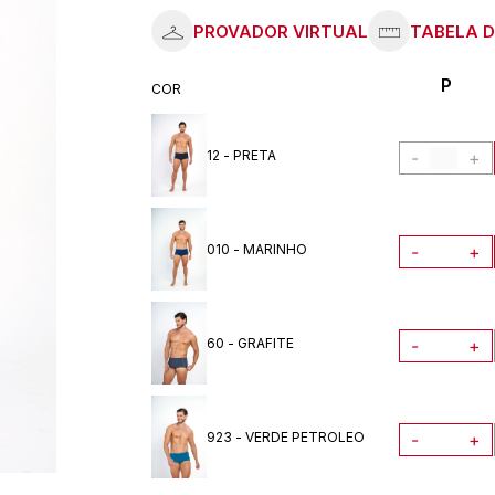
P
COR
12 - PRETA
-
+
010 - MARINHO
-
+
60 - GRAFITE
-
+
923 - VERDE PETROLEO
-
+