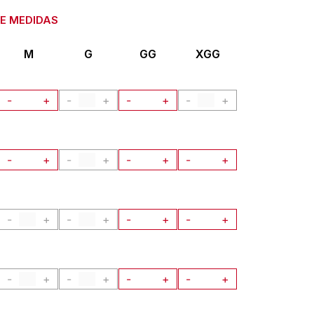
M
G
GG
XGG
-
+
-
+
-
+
-
+
-
+
-
+
-
+
-
+
-
+
-
+
-
+
-
+
-
+
-
+
-
+
-
+