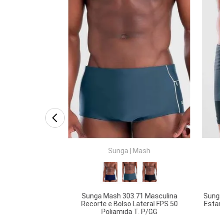
.66 Masculina
oliamida T. P/GG
RAR
COMPRAR
Sunga
|
Mash
Sunga Mash 303.71 Masculina
Sung
Recorte e Bolso Lateral FPS 50
Esta
Poliamida T. P/GG