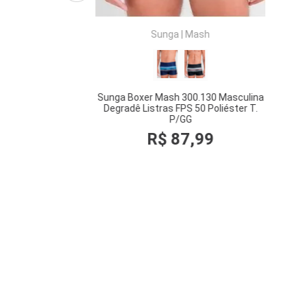
Sunga
|
Mash
Sunga Boxer Mash 300.130 Masculina
Sung
Degradê Listras FPS 50 Poliéster T.
Li
P/GG
8
,
99
R$
87
,
99