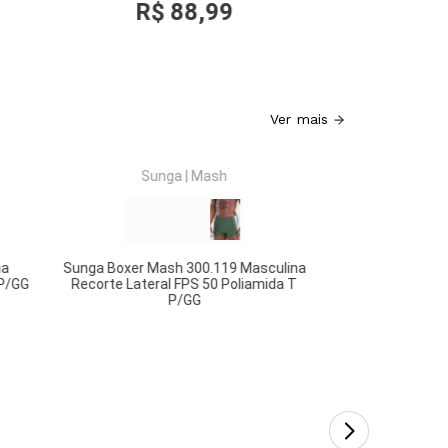
R$
88
,
99
R$
Ver mais
COMPRAR
CO