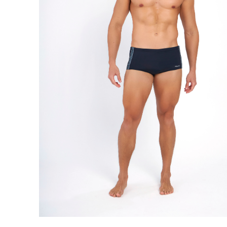
9
º
hering
10
º
sutia