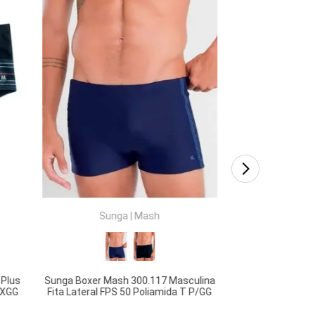
Sunga Boxer Mas
Recorte e Bol
Poliam
COMPRAR
CO
Sunga
|
Mash
 Plus
Sunga Boxer Mash 300.117 Masculina
. XGG
Fita Lateral FPS 50 Poliamida T P/GG