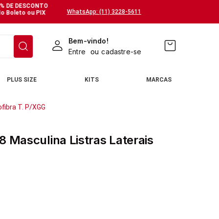
% DE DESCONTO
FRETE GRÁTIS - TODO BRASIL
FRETE GR
WhatsApp: (11) 3228-5611
o Boleto ou PIX
Acima de R$299,99
Acima de 
Bem-vindo!
Entre
ou
cadastre-se
PLUS SIZE
KITS
MARCAS
ofibra T. P/XGG
8 Masculina Listras Laterais