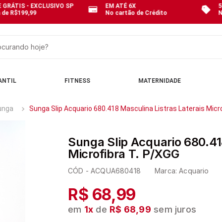
 GRÁTIS - EXCLUSIVO SP
EM ATÉ 6X
5
 de R$199,99
No cartão de Crédito
N
curando hoje?
OS
ANTIL
FITNESS
MATERNIDADE
unga
Sunga Slip Acquario 680.418 Masculina Listras Laterais Micr
Sunga Slip Acquario 680.41
Microfibra T. P/XGG
CÓD -
ACQUA680418
Marca:
Acquario
R$ 68,99
em
1
x
de
R$ 68,99
sem juros