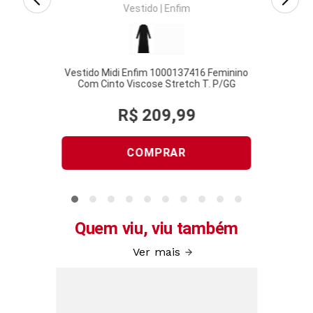
Vestido
|
Enfim
Vestido Midi Enfim 1000137416 Feminino
Vestid
Com Cinto Viscose Stretch T. P/GG
Gol
R$
209
,
99
COMPRAR
Quem viu, viu também
Ver mais