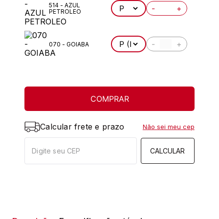
514 - AZUL
-
+
PETROLEO
-
+
070 - GOIABA
COMPRAR
Calcular frete e prazo
Não sei meu cep
CALCULAR