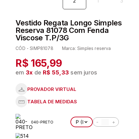
6
º
kit
7
º
pijama
Vestido Regata Longo Simples
8
º
hering
Reserva 81078 Com Fenda
Viscose T.P/3G
9
º
sutia
CÓD -
SIMP81078
Marca:
Simples reserva
10
º
demillus
R$ 165,99
em
3
x
de
R$ 55,33
sem juros
-
+
040-PRETO