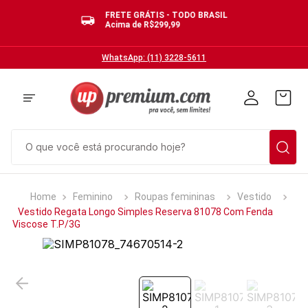
FRETE GRÁTIS - TODO BRASIL
Acima de R$299,99
WhatsApp: (11) 3228-5611
O que você está procurando hoje?
TERMOS MAIS BUSCADOS
Feminino
Roupas femininas
Vestido
1
º
cuecas
Vestido Regata Longo Simples Reserva 81078 Com Fenda
Viscose T.P/3G
2
º
calcinhas
3
º
pijamas
4
º
sutias
5
º
sutiã bojo